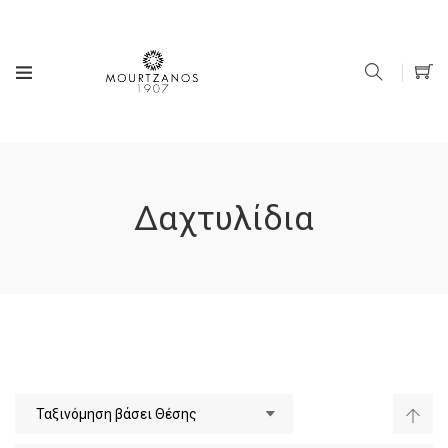
Δαχτυλίδια
Φθί