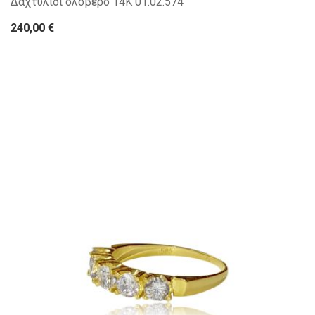
Δαχτυλίδι ολόβερο 14Κ 01.02.574
240,00 €