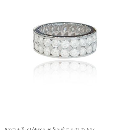
Δαχτυλίδι ολόβερο με διαμάντια 01.02.647