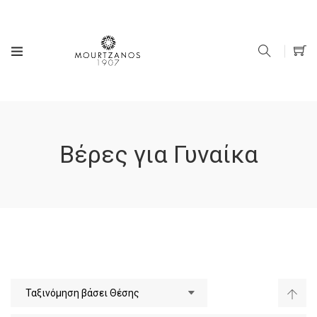
Βέρες για Γυναίκα
Φθί